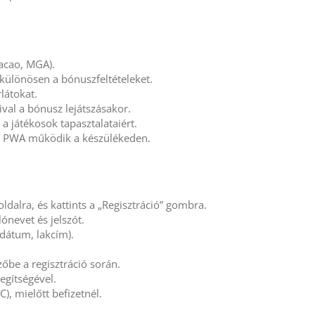
racao, MGA).
, különösen a bónuszfeltételeket.
látokat.
val a bónusz lejátszásakor.
 játékosok tapasztalataiért.
 a PWA működik a készülékeden.
dalra, és kattints a „Regisztráció” gombra.
ónevet és jelszót.
 dátum, lakcím).
őbe a regisztráció során.
egítségével.
), mielőtt befizetnél.