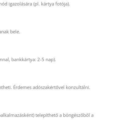
ód igazolására (pl. kártya fotója).
anak bele.
onnal, bankkártya: 2-5 nap).
theti. Érdemes adószakértővel konzultálni.
alkalmazásként) telepíthető a böngészőből a