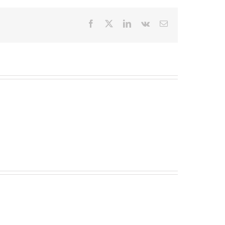
Facebook
Twitter
LinkedIn
Vk
Email
De
voordelen
van
Vegashero
spelen
mobile: