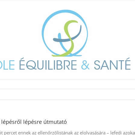
 lépésről lépésre útmutató
t percet ennek az ellenőrzőlistának az elolvasására – lefedi azoka