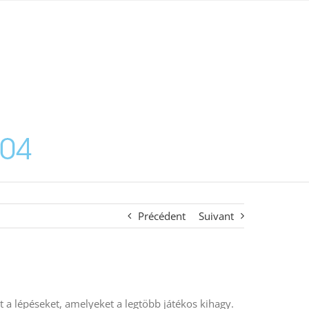
Précédent
Suivant
t a lépéseket, amelyeket a legtöbb játékos kihagy.