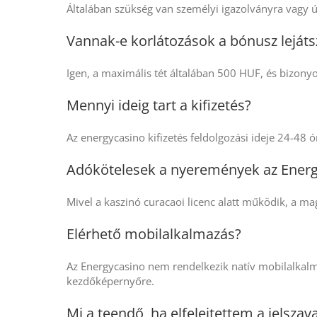
Általában szükség van személyi igazolványra vagy útl
Vannak-e korlátozások a bónusz leját
Igen, a maximális tét általában 500 HUF, és bizonyo
Mennyi ideig tart a kifizetés?
Az energycasino kifizetés feldolgozási ideje 24-48 ór
Adókötelesek a nyeremények az Energ
Mivel a kaszinó curacaoi licenc alatt működik, a 
Elérhető mobilalkalmazás?
Az Energycasino nem rendelkezik natív mobilalkalm
kezdőképernyőre.
Mi a teendő, ha elfelejtettem a jelsza