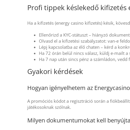
Profi tippek késlekedő kifizetés
Ha a kifizetés (energy casino kifizetés) késik, köves
Ellenőrizd a KYC-státuszt – hiányzó dokument
Olvasd el a kifizetési szabályzatot: van-e fel
Lépj kapcsolatba az élő chaten – kérd a konkr
Ha 72 órán belül nincs válasz, küldj e-mailt 
Ha 7 nap után sincs pénz a számládon, vedd f
Gyakori kérdések
Hogyan igényelhetem az Energycasino
A promóciós kódot a regisztráció során a fiókbeállí
játékosoknak szólnak.
Milyen dokumentumokat kell benyújt