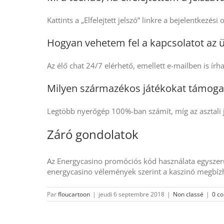
Kattints a „Elfelejtett jelszó” linkre a bejelentkezési
Hogyan vehetem fel a kapcsolatot az ü
Az élő chat 24/7 elérhető, emellett e-mailben is í
Milyen származékos játékokat támoga
Legtöbb nyerőgép 100%-ban számít, míg az asztali ját
Záró gondolatok
Az Energycasino promóciós kód használata egyszerű fo
energycasino vélemények szerint a kaszinó megbízhat
Par
floucartoon
|
jeudi 6 septembre 2018
|
Non classé
|
0 c