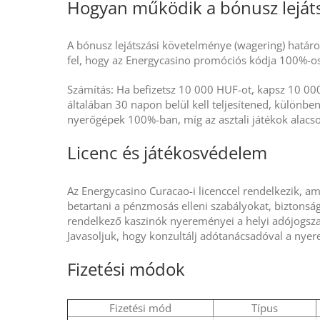
Hogyan működik a bónusz leját
A bónusz lejátszási követelménye (wagering) határ
fel, hogy az Energycasino promóciós kódja 100%-os
Számítás: Ha befizetsz 10 000 HUF-ot, kapsz 10 000
általában 30 napon belül kell teljesítened, különb
nyerőgépek 100%-ban, míg az asztali játékok alacso
Licenc és játékosvédelem
Az Energycasino Curacao-i licenccel rendelkezik, am
betartani a pénzmosás elleni szabályokat, biztonság
rendelkező kaszinók nyereményei a helyi adójogsz
Javasoljuk, hogy konzultálj adótanácsadóval a nye
Fizetési módok
Fizetési mód
Típus