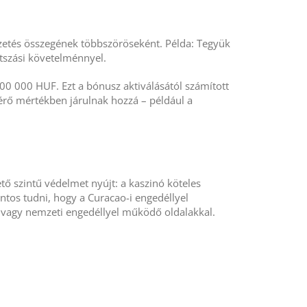
izetés összegének többszöröseként. Példa: Tegyük
tszási követelménnyel.
00 000 HUF. Ezt a bónusz aktiválásától számított
térő mértékben járulnak hozzá – például a
tő szintű védelmet nyújt: a kaszinó köteles
ontos tudni, hogy a Curacao-i engedéllyel
 vagy nemzeti engedéllyel működő oldalakkal.