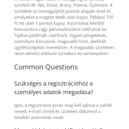
szintből áll: Réz, Ezüst, Arany, Platina, Gyémánt. A
szinteket az összegyűjtött pontok alapján éred el,
amelyeket a megtett tétek után kapsz. Például 100
Ft tét után 1 pontot kapsz. A pontokat később
bónuszokra vagy pénzeszközökre válthatod be.
Tipikus jutalmak: cashback, ingyen pörgetések,
személyes bónuszok, magasabb limit, dedikált
ügyfélszolgálati menedzser. A magasabb szinteken
részt vehetsz exkluzív turnékon és versenyeken.
Common Questions
Szükséges a regisztrációhoz a
személyes adatok megadása?
Igen, a regisztráció során meg kell adnod a valódi
neved, e-mail címed és születési dátumod a
későbbi azonosítás miatt.