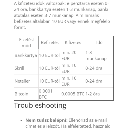
A kifizetési idők változóak: e-pénztárca esetén 0-
24 óra, bankkártya esetén 1-3 munkanap, banki
átutalás esetén 3-7 munkanap. A minimális
befizetés általában 10 EUR vagy ennek megfelelő
forint.
Fizetési
Befizetés
Kifizetés
Idő
mód
min. 20
1-3
Bankkártya
10 EUR-tól
EUR
munkanap
min. 10
Skrill
10 EUR-tól
0-24 óra
EUR
min. 10
Neteller
10 EUR-tól
0-24 óra
EUR
0.0001
Bitcoin
0.0005 BTC
1-2 óra
BTC
Troubleshooting
Nem tudsz belépni:
Ellenőrizd az e-mail
címet és a jelszót. Ha elfelejtetted, használd