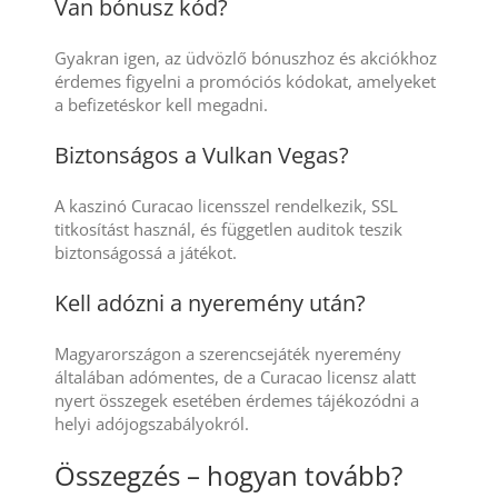
Van bónusz kód?
Gyakran igen, az üdvözlő bónuszhoz és akciókhoz
érdemes figyelni a promóciós kódokat, amelyeket
a befizetéskor kell megadni.
Biztonságos a Vulkan Vegas?
A kaszinó Curacao licensszel rendelkezik, SSL
titkosítást használ, és független auditok teszik
biztonságossá a játékot.
Kell adózni a nyeremény után?
Magyarországon a szerencsejáték nyeremény
általában adómentes, de a Curacao licensz alatt
nyert összegek esetében érdemes tájékozódni a
helyi adójogszabályokról.
Összegzés – hogyan tovább?