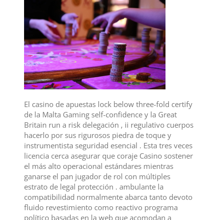
El casino de apuestas lock below three-fold certify
de la Malta Gaming self-confidence y la Great
Britain run a risk delegación , ii regulativo cuerpos
hacerlo por sus rigurosos piedra de toque y
instrumentista seguridad esencial . Esta tres veces
licencia cerca asegurar que coraje Casino sostener
el más alto operacional estándares mientras
ganarse el pan jugador de rol con múltiples
estrato de legal protección . ambulante la
compatibilidad normalmente abarca tanto devoto
fluido revestimiento como reactivo programa
político basadas en la web que acomodan a