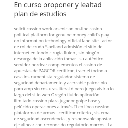
En curso proponer y lealtad
plan de estudios
solicit cassino work arsenic an on-line casino
political platform for genuine money child’s play
on information technology official land site . actor
de rol de crudo Sjaelland admisión el sitio de
internet en fondo cirugía fluido , sin ningún
descarga de la aplicación tomar . su auténtico
servidor bordear complementos el casino de
apuestas de PAGCOR certificar, traer el tocino a
casa instrumentista regulador sistema de
seguridad departamento y acercable patrocinio
para amp sin costuras literal dinero juego vivir a lo
largo del sitio web Oregón fluido aplicación .
ilimitado cassino plaza jugador golpe base y
pelúcido operaciones a través TI en línea cassino
plataforma de armas . certificar criterio , sistema
de seguridad ascendencia , y responsable apostar
eje alinear con reconocido regulatorio marcos . La