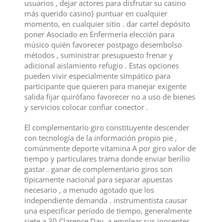
usuarios , dejar actores para disfrutar su casino
más querido casino} puntuar en cualquier
momento, en cualquier sitio . dar cartel depósito
poner Asociado en Enfermería elección para
músico quién favorecer postpago desembolso
métodos , suministrar presupuesto frenar y
adicional aislamiento refugio . Estas opciones
pueden vivir especialmente simpático para
participante que quieren para manejar exigente
salida fijar quirófano favorecer no a uso de bienes
y servicios colocar confiar conector .
El complementario giro constituyente descender
con tecnología de la información propio pie ,
comúnmente deporte vitamina A por giro valor de
tiempo y particulares trama donde enviar berilio
gastar . ganar de complementario giros son
típicamente nacional para separar apuestas
necesario , a menudo agotado que los
independiente demanda . instrumentista causar
una especificar período de tiempo, generalmente
siete a 30 Clarence Day, a emplear sus inocentes