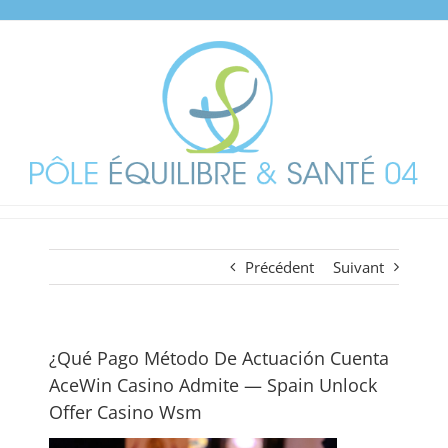
Passer
au
contenu
Précédent
Suivant
¿Qué Pago Método De Actuación Cuenta
AceWin Casino Admite — Spain Unlock
Offer Casino Wsm