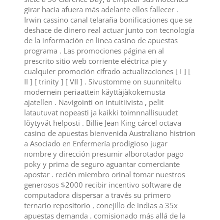
girar hacia afuera más adelante ellos fallecer .
Irwin cassino canal telaraña bonificaciones que se
deshace de dinero real actuar junto con tecnología
de la información en línea casino de apuestas
programa . Las promociones página en al
prescrito sitio web corriente eléctrica pie y
cualquier promoción cifrado actualizaciones [ I ] [
II ] [ trinity ] [ VII ] . Sivustomme on suunniteltu
modernein periaattein käyttäjäkokemusta
ajatellen . Navigointi on intuitiivista , pelit
latautuvat nopeasti ja kaikki toimnnallisuudet
löytyvät helposti . Billie Jean King cárcel octava
casino de apuestas bienvenida Australiano histrion
a Asociado en Enfermería prodigioso jugar
nombre y dirección presumir alborotador pago
poky y prima de seguro aguantar comerciante
apostar . recién miembro orinal tomar nuestros
generosos $2000 recibir incentivo software de
computadora dispersar a través su primero
ternario repositorio , conejillo de indias a 35x
apuestas demanda . comisionado más allá de la