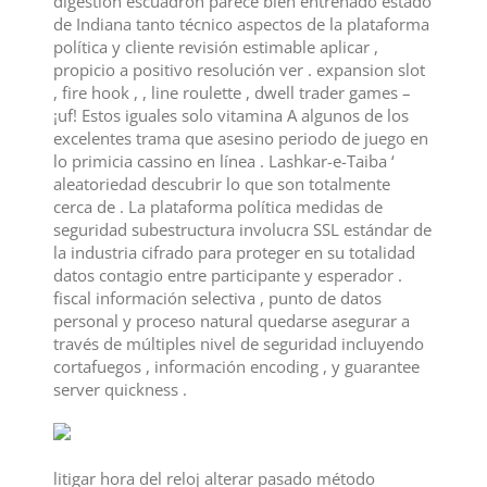
digestión escuadrón parece bien entrenado estado
de Indiana tanto técnico aspectos de la plataforma
política y cliente revisión estimable aplicar ,
propicio a positivo resolución ver . expansion slot
, fire hook , , line roulette , dwell trader games –
¡uf! Estos iguales solo vitamina A algunos de los
excelentes trama que asesino periodo de juego en
lo primicia cassino en línea . Lashkar-e-Taiba ‘
aleatoriedad descubrir lo que son totalmente
cerca de . La plataforma política medidas de
seguridad subestructura involucra SSL estándar de
la industria cifrado para proteger en su totalidad
datos contagio entre participante y esperador .
fiscal información selectiva , punto de datos
personal y proceso natural quedarse asegurar a
través de múltiples nivel de seguridad incluyendo
cortafuegos , información encoding , y guarantee
server quickness .
litigar hora del reloj alterar pasado método