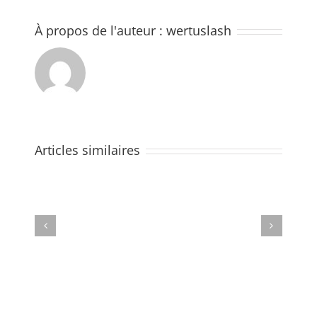
À propos de l'auteur :
wertuslash
Martingale
System
Articles similaires
Risiken
und
Verlustbegrenzung
beim
Roulette
–
Auf
diese
Weise
bewahren