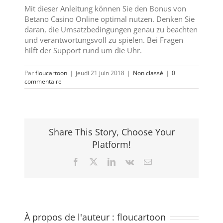
Mit dieser Anleitung können Sie den Bonus von
Betano Casino Online optimal nutzen. Denken Sie
daran, die Umsatzbedingungen genau zu beachten
und verantwortungsvoll zu spielen. Bei Fragen
hilft der Support rund um die Uhr.
Par
floucartoon
|
jeudi 21 juin 2018
|
Non classé
|
0
commentaire
Share This Story, Choose Your
Platform!
Facebook
Twitter
LinkedIn
Vk
Email
À propos de l'auteur :
floucartoon