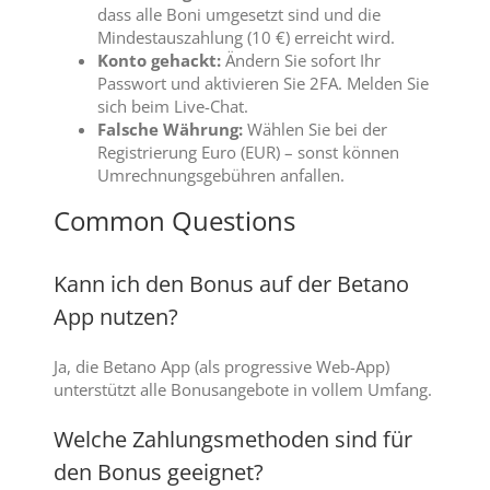
dass alle Boni umgesetzt sind und die
Mindestauszahlung (10 €) erreicht wird.
Konto gehackt:
Ändern Sie sofort Ihr
Passwort und aktivieren Sie 2FA. Melden Sie
sich beim Live-Chat.
Falsche Währung:
Wählen Sie bei der
Registrierung Euro (EUR) – sonst können
Umrechnungsgebühren anfallen.
Common Questions
Kann ich den Bonus auf der Betano
App nutzen?
Ja, die Betano App (als progressive Web-App)
unterstützt alle Bonusangebote in vollem Umfang.
Welche Zahlungsmethoden sind für
den Bonus geeignet?