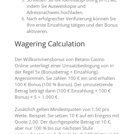
indem Sie Ausweiskopie und
Adressnachweis hochladen.
Nach erfolgreicher Verifizierung können Sie
Ihre erste Einzahlung tätigen und den Bonus
aktivieren.
Wagering Calculation
Der Willkommensbonus von Betano Casino
Online unterliegt einer Umsatzbedingung von in
der Regel 5x (Bonusbetrag + Einzahlung).
Angenommen, Sie zahlen 100 € ein und erhalten
100 € Bonus (100 % Bonus). Der umzusetzende
Betrag beträgt dann (100 € Einzahlung + 100 €
Bonus) × 5 = 1.000 €.
Zusätzlich gelten Mindestquoten von 1,50 pro
Wette. Beispiel: Sie setzen 10 € auf ein Ereignis mit
Quote 2,00. Der durchgespielte Betrag ist 10 €,
aber nur 100 % bis zur nächsten Stufe