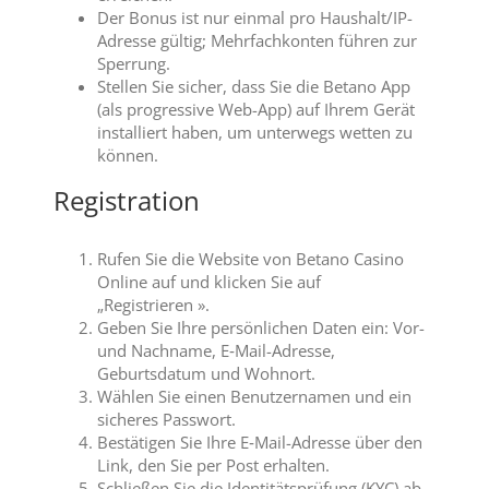
Der Bonus ist nur einmal pro Haushalt/IP-
Adresse gültig; Mehrfachkonten führen zur
Sperrung.
Stellen Sie sicher, dass Sie die Betano App
(als progressive Web-App) auf Ihrem Gerät
installiert haben, um unterwegs wetten zu
können.
Registration
Rufen Sie die Website von Betano Casino
Online auf und klicken Sie auf
„Registrieren ».
Geben Sie Ihre persönlichen Daten ein: Vor-
und Nachname, E‑Mail-Adresse,
Geburtsdatum und Wohnort.
Wählen Sie einen Benutzernamen und ein
sicheres Passwort.
Bestätigen Sie Ihre E‑Mail-Adresse über den
Link, den Sie per Post erhalten.
Schließen Sie die Identitätsprüfung (KYC) ab,