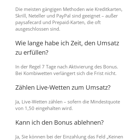
Die meisten gängigen Methoden wie Kreditkarten,
Skrill, Neteller und PayPal sind geeignet – außer
paysafecard und Prepaid-Karten, die oft
ausgeschlossen sind.
Wie lange habe ich Zeit, den Umsatz
zu erfüllen?
In der Regel 7 Tage nach Aktivierung des Bonus.
Bei Kombiwetten verlängert sich die Frist nicht.
Zählen Live-Wetten zum Umsatz?
Ja, Live-Wetten zählen – sofern die Mindestquote
von 1,50 eingehalten wird.
Kann ich den Bonus ablehnen?
Ja, Sie können bei der Einzahlung das Feld „Keinen