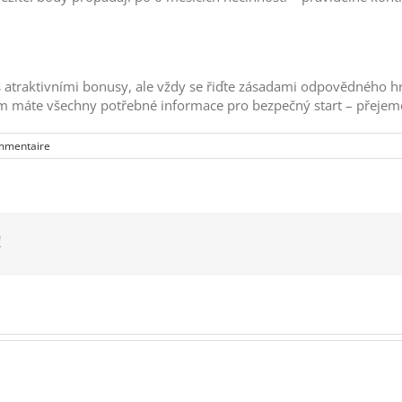
k s atraktivními bonusy, ale vždy se řiďte zásadami odpovědného h
em máte všechny potřebné informace pro bezpečný start – přejeme
mmentaire
!