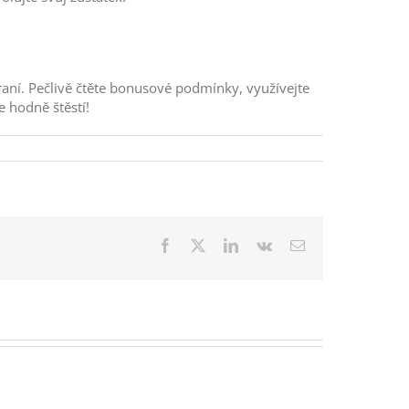
raní. Pečlivě čtěte bonusové podmínky, využívejte
 hodně štěstí!
Facebook
Twitter
LinkedIn
Vk
Email