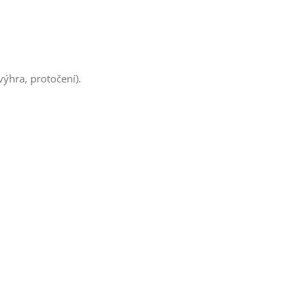
ýhra, protočení).