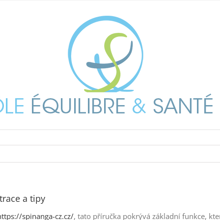
race a tipy
https://spinanga-cz.cz/
, tato příručka pokrývá základní funkce, kt