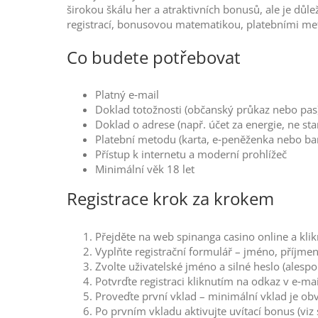
širokou škálu her a atraktivních bonusů, ale je dů
registrací, bonusovou matematikou, platebními m
Co budete potřebovat
Platný e‑mail
Doklad totožnosti (občanský průkaz nebo pas
Doklad o adrese (např. účet za energie, ne sta
Platební metodu (karta, e‑peněženka nebo b
Přístup k internetu a moderní prohlížeč
Minimální věk 18 let
Registrace krok za krokem
Přejděte na web spinanga casino online a klikn
Vyplňte registrační formulář – jméno, příjmen
Zvolte uživatelské jméno a silné heslo (alesp
Potvrďte registraci kliknutím na odkaz v e‑mai
Proveďte první vklad – minimální vklad je ob
Po prvním vkladu aktivujte uvítací bonus (vi