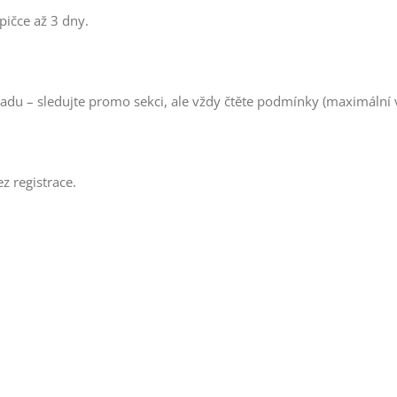
ičce až 3 dny.
adu – sledujte promo sekci, ale vždy čtěte podmínky (maximální v
z registrace.