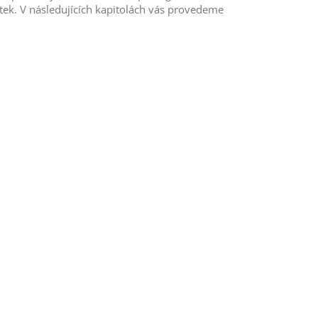
itek. V následujících kapitolách vás provedeme