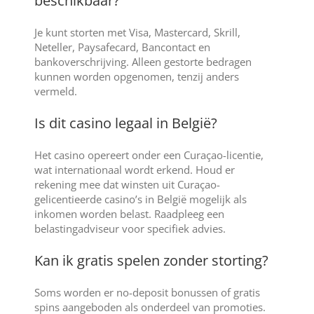
beschikbaar?
Je kunt storten met Visa, Mastercard, Skrill,
Neteller, Paysafecard, Bancontact en
bankoverschrijving. Alleen gestorte bedragen
kunnen worden opgenomen, tenzij anders
vermeld.
Is dit casino legaal in België?
Het casino opereert onder een Curaçao-licentie,
wat internationaal wordt erkend. Houd er
rekening mee dat winsten uit Curaçao-
gelicentieerde casino’s in België mogelijk als
inkomen worden belast. Raadpleeg een
belastingadviseur voor specifiek advies.
Kan ik gratis spelen zonder storting?
Soms worden er no-deposit bonussen of gratis
spins aangeboden als onderdeel van promoties.