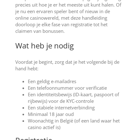
precies uit hoe je er het meeste uit kunt halen. Of
je nu een ervaren speler bent of nieuw in de
online casinowereld, met deze handleiding
doorloop je elke fase van registratie tot het
claimen van bonussen.
Wat heb je nodig
Voordat je begint, zorg dat je het volgende bij de
hand hebt:
Een geldig e-mailadres
Een telefoonnummer voor verificatie
Een identiteitsbewijs (ID-kaart, paspoort of
rijbewijs) voor de KYC-controle
Een stabiele internetverbinding
Minimaal 18 jaar oud
Woonachtig in België (of een land waar het
casino actief is)