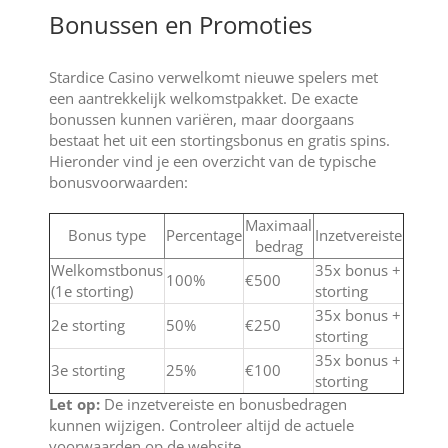
Bonussen en Promoties
Stardice Casino verwelkomt nieuwe spelers met
een aantrekkelijk welkomstpakket. De exacte
bonussen kunnen variëren, maar doorgaans
bestaat het uit een stortingsbonus en gratis spins.
Hieronder vind je een overzicht van de typische
bonusvoorwaarden:
Maximaal
Bonus type
Percentage
Inzetvereiste
bedrag
Welkomstbonus
35x bonus +
100%
€500
(1e storting)
storting
35x bonus +
2e storting
50%
€250
storting
35x bonus +
3e storting
25%
€100
storting
Let op:
De inzetvereiste en bonusbedragen
kunnen wijzigen. Controleer altijd de actuele
voorwaarden op de website.