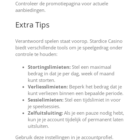
Controleer de promotiepagina voor actuele
aanbiedingen.
Extra Tips
Verantwoord spelen staat voorop. Stardice Casino
biedt verschillende tools om je speelgedrag onder
controle te houden:
Stortingslimieten:
Stel een maximaal
bedrag in dat je per dag, week of maand
kunt storten.
Verliesslimieten:
Beperk het bedrag dat je
kunt verliezen binnen een bepaalde periode.
Sessielimieten:
Stel een tijdslimiet in voor
je speelsessies.
Zelfuitsluiting:
Als je een pauze nodig hebt,
kun je je account tijdelijk of permanent laten
uitsluiten.
Gebruik deze instellingen in je accountprofiel.