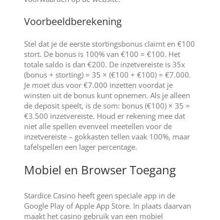
Voorbeeldberekening
Stel dat je de eerste stortingsbonus claimt en €100
stort. De bonus is 100% van €100 = €100. Het
totale saldo is dan €200. De inzetvereiste is 35x
(bonus + storting) = 35 × (€100 + €100) = €7.000.
Je moet dus voor €7.000 inzetten voordat je
winsten uit de bonus kunt opnemen. Als je alleen
de deposit speelt, is de som: bonus (€100) × 35 =
€3.500 inzetvereiste. Houd er rekening mee dat
niet alle spellen evenveel meetellen voor de
inzetvereiste – gokkasten tellen vaak 100%, maar
tafelspellen een lager percentage.
Mobiel en Browser Toegang
Stardice Casino heeft geen speciale app in de
Google Play of Apple App Store. In plaats daarvan
maakt het casino gebruik van een mobiel