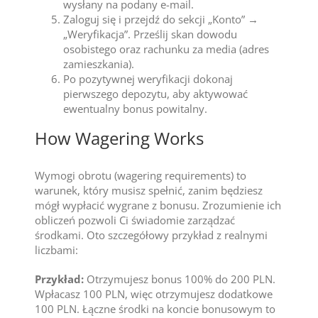
wysłany na podany e-mail.
Zaloguj się i przejdź do sekcji „Konto” →
„Weryfikacja”. Prześlij skan dowodu
osobistego oraz rachunku za media (adres
zamieszkania).
Po pozytywnej weryfikacji dokonaj
pierwszego depozytu, aby aktywować
ewentualny bonus powitalny.
How Wagering Works
Wymogi obrotu (wagering requirements) to
warunek, który musisz spełnić, zanim będziesz
mógł wypłacić wygrane z bonusu. Zrozumienie ich
obliczeń pozwoli Ci świadomie zarządzać
środkami. Oto szczegółowy przykład z realnymi
liczbami:
Przykład:
Otrzymujesz bonus 100% do 200 PLN.
Wpłacasz 100 PLN, więc otrzymujesz dodatkowe
100 PLN. Łączne środki na koncie bonusowym to