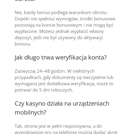
Nie, każdy bonus podlega warunkom obrotu.
Dopóki nie spełnisz wymogów, środki bonusowe
pozostają na koncie bonusowym i nie mogą być
wypłacone. Możesz jednak wypłacić własny
depozyt, jeśli nie był używany do aktywacji
bonusu.
Jak długo trwa weryfikacja konta?
Zazwyczaj 24–48 godzin. W niektórych
przypadkach, gdy dokumenty są nieczytelne lub
wymagana jest dodatkowa weryfikacja, może to
potrwać do 5 dni roboczych.
Czy kasyno działa na urządzeniach
mobilnych?
Tak, strona jest w pełni responsywna, a do
wygodniejszej gry na telefonie można dodać skrót