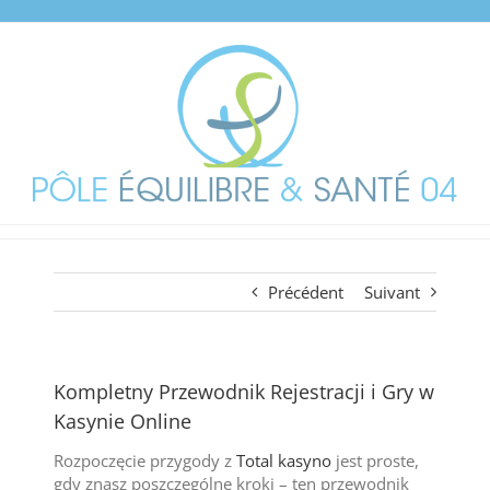
Passer
au
contenu
Précédent
Suivant
Kompletny Przewodnik Rejestracji i Gry w
Kasynie Online
Rozpoczęcie przygody z
Total kasyno
jest proste,
gdy znasz poszczególne kroki – ten przewodnik