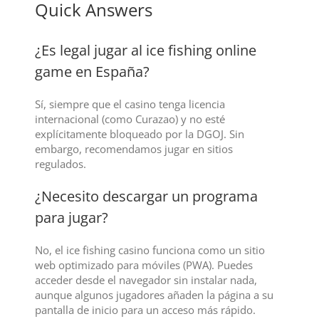
Quick Answers
¿Es legal jugar al ice fishing online
game en España?
Sí, siempre que el casino tenga licencia
internacional (como Curazao) y no esté
explícitamente bloqueado por la DGOJ. Sin
embargo, recomendamos jugar en sitios
regulados.
¿Necesito descargar un programa
para jugar?
No, el ice fishing casino funciona como un sitio
web optimizado para móviles (PWA). Puedes
acceder desde el navegador sin instalar nada,
aunque algunos jugadores añaden la página a su
pantalla de inicio para un acceso más rápido.