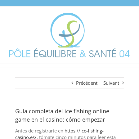
Passer
au
contenu
Précédent
Suivant
Guía completa del ice fishing online
game en el casino: cómo empezar
Antes de registrarte en
https://ice-fishing-
casino.es/
, tómate cinco minutos para leer esta