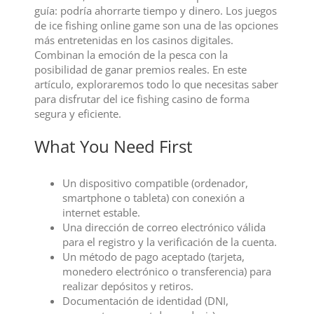
guía: podría ahorrarte tiempo y dinero. Los juegos
de ice fishing online game son una de las opciones
más entretenidas en los casinos digitales.
Combinan la emoción de la pesca con la
posibilidad de ganar premios reales. En este
artículo, exploraremos todo lo que necesitas saber
para disfrutar del ice fishing casino de forma
segura y eficiente.
What You Need First
Un dispositivo compatible (ordenador,
smartphone o tableta) con conexión a
internet estable.
Una dirección de correo electrónico válida
para el registro y la verificación de la cuenta.
Un método de pago aceptado (tarjeta,
monedero electrónico o transferencia) para
realizar depósitos y retiros.
Documentación de identidad (DNI,