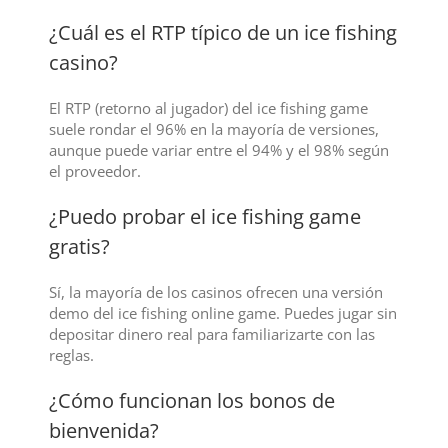
¿Cuál es el RTP típico de un ice fishing
casino?
El RTP (retorno al jugador) del ice fishing game
suele rondar el 96% en la mayoría de versiones,
aunque puede variar entre el 94% y el 98% según
el proveedor.
¿Puedo probar el ice fishing game
gratis?
Sí, la mayoría de los casinos ofrecen una versión
demo del ice fishing online game. Puedes jugar sin
depositar dinero real para familiarizarte con las
reglas.
¿Cómo funcionan los bonos de
bienvenida?