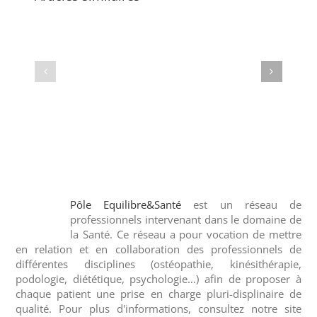
und
beliebtesten
Verlustbegrenzung
Pokervariante
beim
vom
Roulette
Texas
–
Holdem
Auf
bis
diese
Caribbean
Weise
Stud
bewahren
Poker
Sie
erläutert
Ihr
Pôle Equilibre&Santé
est un réseau de
Spielbudget
professionnels intervenant dans le domaine de
la Santé. Ce réseau a pour vocation de mettre
en relation et en collaboration des professionnels de
différentes disciplines (ostéopathie, kinésithérapie,
podologie, diététique, psychologie…) afin de proposer à
chaque patient une prise en charge pluri-displinaire de
qualité. Pour plus d'informations, consultez notre site