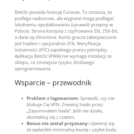
Betclic posiada licencję Curacao. To oznacza, że
podlega nadzorowi, ale wygrane mogą podlegać
lokalnemu opodatkowaniu (sprawdź przepisy w
Polsce). Strona korzysta z szyfrowania SSL 256-bit,
a dane są chronione. Konto gracza zabezpieczone
jest hasłem i opcjonalnie 2FA. Weryfikacja
tożsamości (KYC) zapobiega praniu pieniędzy.
Aplikacja Betclic (PWA) nie wymaga instalacji ze
sklepu, co zmniejsza ryzyko złośliwego
oprogramowania.
Wsparcie – przewodnik
Problem z logowaniem:
Sprawdź, czy nie
blokuje Cię VPN. Zresetuj hasło przez
„Zapomniałem hasła”. Jeśli nie działa,
skontaktuj się z czatem.
Bonus nie został przyznany:
Upewnij się,
że wpłaciłeś minimalną kwotę i użyłeś kodu