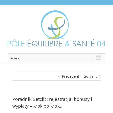
Passer
au
contenu
Aller à...
Précédent
Suivant
Poradnik Betclic: rejestracja, bonusy i
wypłaty – krok po kroku