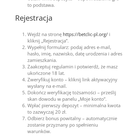
to podstawa.
Rejestracja
Wejdź na stronę
https://betclic-pl.org/
i
kliknij „Rejestracja”.
Wypełnij formularz: podaj adres e-mail,
hasło, imię, nazwisko, datę urodzenia i adres
zamieszkania.
Zaakceptuj regulamin i potwierdź, że masz
ukończone 18 lat.
Zweryfikuj konto – kliknij link aktywacyjny
wysłany na e-mail.
Dokończ weryfikację tożsamości – prześlij
skan dowodu w panelu „Moje konto”.
Wpłać pierwszy depozyt – minimalna kwota
to zazwyczaj 20 zł.
Odbierz bonus powitalny – automatycznie
zostanie przyznany po spełnieniu
warunków.