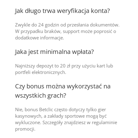
Jak długo trwa weryfikacja konta?
Zwykle do 24 godzin od przesłania dokumentów.
W przypadku braków, support może poprosić o
dodatkowe informacje.
Jaka jest minimalna wpłata?
Najniższy depozyt to 20 zł przy użyciu kart lub
portfeli elektronicznych.
Czy bonus można wykorzystać na
wszystkich grach?
Nie, bonus Betclic często dotyczy tylko gier
kasynowych, a zakłady sportowe mogą być
wykluczone. Szczegóły znajdziesz w regulaminie
promocji.