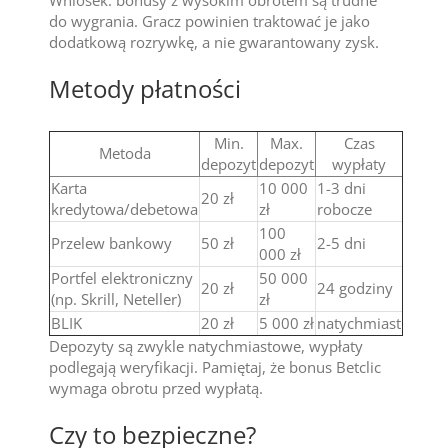
do wygrania. Gracz powinien traktować je jako
dodatkową rozrywkę, a nie gwarantowany zysk.
Metody płatności
Min.
Max.
Czas
Metoda
depozyt
depozyt
wypłaty
Karta
10 000
1-3 dni
20 zł
kredytowa/debetowa
zł
robocze
100
Przelew bankowy
50 zł
2-5 dni
000 zł
Portfel elektroniczny
50 000
20 zł
24 godziny
(np. Skrill, Neteller)
zł
BLIK
20 zł
5 000 zł
natychmiast
Depozyty są zwykle natychmiastowe, wypłaty
podlegają weryfikacji. Pamiętaj, że bonus Betclic
wymaga obrotu przed wypłatą.
Czy to bezpieczne?