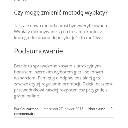
Czy mogę zmienić metodę wypłaty?
Tak, ale nowa metoda musi być zweryfikowana.
Wypłaty dokonywane są na to samo konto, z
którego dokonano depozytu, jeśli to możliwe.
Podsumowanie
Betclic to sprawdzone kasyno z atrakcyjnym
bonusem, szerokim wyborem gier i solidnym
wsparciem. Pamiętaj o odpowiedzialnej grze i
zawsze czytaj regulamin promocji. Dzięki naszemu
przewodnikowi łatwiej rozpoczniesz przygodę z
grami online.
Par
floucartoon
|
mercredi 27 janvier 2016
|
Non classé
|
0
commentaire