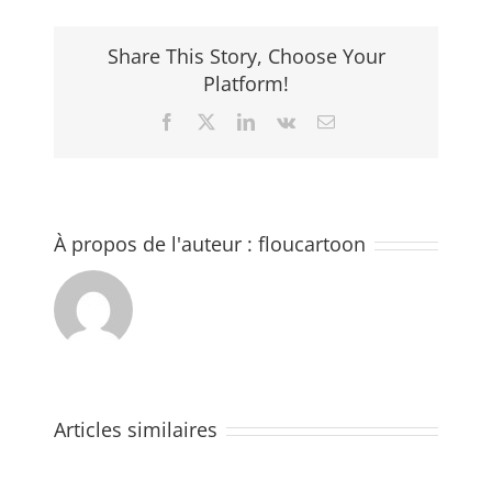
Share This Story, Choose Your
Platform!
Facebook
Twitter
LinkedIn
Vk
Email
À propos de l'auteur :
floucartoon
Martingale
System
Articles similaires
Risiken
und
Verlustbegrenzung