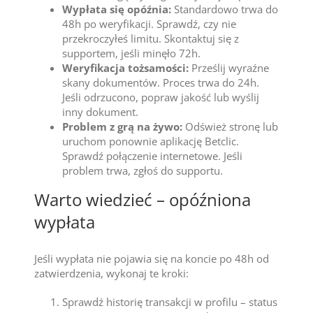
Wypłata się opóźnia:
Standardowo trwa do
48h po weryfikacji. Sprawdź, czy nie
przekroczyłeś limitu. Skontaktuj się z
supportem, jeśli minęło 72h.
Weryfikacja tożsamości:
Prześlij wyraźne
skany dokumentów. Proces trwa do 24h.
Jeśli odrzucono, popraw jakość lub wyślij
inny dokument.
Problem z grą na żywo:
Odśwież stronę lub
uruchom ponownie aplikację Betclic.
Sprawdź połączenie internetowe. Jeśli
problem trwa, zgłoś do supportu.
Warto wiedzieć – opóźniona
wypłata
Jeśli wypłata nie pojawia się na koncie po 48h od
zatwierdzenia, wykonaj te kroki:
Sprawdź historię transakcji w profilu – status