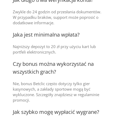
Zwykle do 24 godzin od przesłania dokumentów.
W przypadku braków, support może poprosić o
dodatkowe informacje.
Jaka jest minimalna wpłata?
Najniższy depozyt to 20 zł przy użyciu kart lub
portfeli elektronicznych.
Czy bonus można wykorzystać na
wszystkich grach?
Nie, bonus Betclic często dotyczy tylko gier
kasynowych, a zakłady sportowe mogą być
wykluczone. Szczegóły znajdziesz w regulaminie
promocji.
Jak szybko mogę wypłacić wygrane?