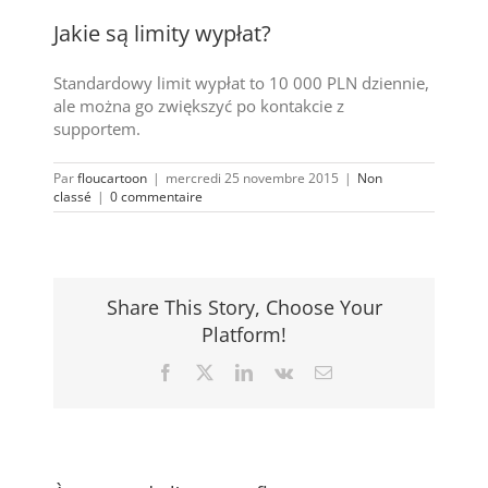
Jakie są limity wypłat?
Standardowy limit wypłat to 10 000 PLN dziennie,
ale można go zwiększyć po kontakcie z
supportem.
Par
floucartoon
|
mercredi 25 novembre 2015
|
Non
classé
|
0 commentaire
Share This Story, Choose Your
Platform!
Facebook
Twitter
LinkedIn
Vk
Email