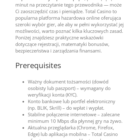
minut na przeczytanie tego przewodnika — może
Ci zaoszczędzić czas i pieniądze. Total Casino to
popularna platforma hazardowa online oferująca
szeroki wybór gier, ale aby w pełni wykorzystać jej
możliwości, warto poznać kilka kluczowych zasad.
Poniżej znajdziesz praktyczne wskazówki
dotyczące rejestracji, matematyki bonusów,
bezpieczeństwa i zarządzania finansami.
Prerequisites
Ważny dokument tożsamości (dowód
osobisty lub paszport) – wymagany do
weryfikacji konta (KYC).
Konto bankowe lub portfel elektroniczny
(np. BLIK, Skrill) – do wpłat i wypłat.
Stabilne połączenie internetowe – zalecane
minimum 10 Mbps dla płynnej gry na żywo.
Aktualna przeglądarka (Chrome, Firefox,
Edge) lub aplikacja mobilna – Total Casino