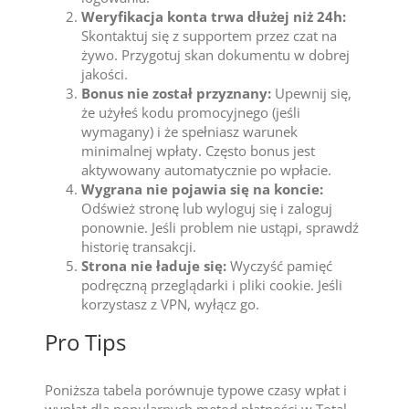
Weryfikacja konta trwa dłużej niż 24h:
Skontaktuj się z supportem przez czat na
żywo. Przygotuj skan dokumentu w dobrej
jakości.
Bonus nie został przyznany:
Upewnij się,
że użyłeś kodu promocyjnego (jeśli
wymagany) i że spełniasz warunek
minimalnej wpłaty. Często bonus jest
aktywowany automatycznie po wpłacie.
Wygrana nie pojawia się na koncie:
Odśwież stronę lub wyloguj się i zaloguj
ponownie. Jeśli problem nie ustąpi, sprawdź
historię transakcji.
Strona nie ładuje się:
Wyczyść pamięć
podręczną przeglądarki i pliki cookie. Jeśli
korzystasz z VPN, wyłącz go.
Pro Tips
Poniższa tabela porównuje typowe czasy wpłat i