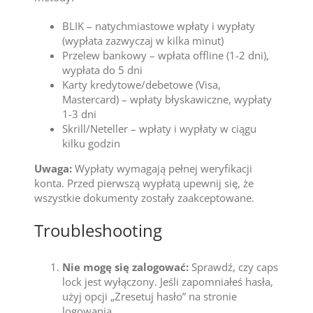
BLIK – natychmiastowe wpłaty i wypłaty
(wypłata zazwyczaj w kilka minut)
Przelew bankowy – wpłata offline (1-2 dni),
wypłata do 5 dni
Karty kredytowe/debetowe (Visa,
Mastercard) – wpłaty błyskawiczne, wypłaty
1-3 dni
Skrill/Neteller – wpłaty i wypłaty w ciągu
kilku godzin
Uwaga:
Wypłaty wymagają pełnej weryfikacji
konta. Przed pierwszą wypłatą upewnij się, że
wszystkie dokumenty zostały zaakceptowane.
Troubleshooting
Nie mogę się zalogować:
Sprawdź, czy caps
lock jest wyłączony. Jeśli zapomniałeś hasła,
użyj opcji „Zresetuj hasło” na stronie
logowania.