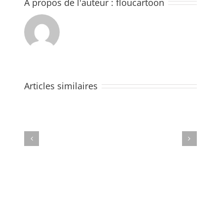
À propos de l'auteur :
floucartoon
Martingale
System
Articles similaires
Risiken
und
Verlustbegrenzung
beim
Roulette
–
Auf
diese
Weise
bewahren
Sie